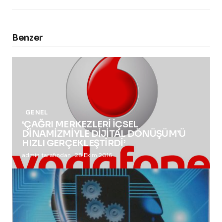
Benzer
GENEL
‘ÇAĞRI MERKEZLERİ İÇSEL
DİNAMİZMİYLE DİJİTAL DÖNÜŞÜM’Ü
HIZLI GERÇEKLEŞTİRDİ’
admin tarafından
28 Ekim 2016