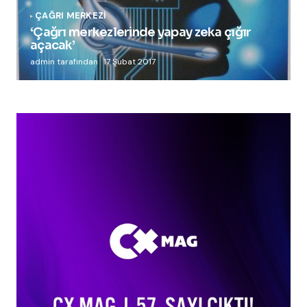
ÇAĞRI MERKEZI
‘Çağrı merkezlerinde yapay zeka çığır
açacak’
admin tarafından
17 Şubat 2017