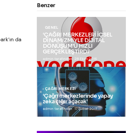
Benzer
GENEL
‘ÇAĞRI MERKEZLERİ İÇSEL
ark’ın da
DİNAMİZMİYLE DİJİTAL
DÖNÜŞÜM’Ü HIZLI
GERÇEKLEŞTİRDİ’
admin tarafından
28 Ekim 2016
ÇAĞRI MERKEZI
‘Çağrı merkezlerinde yapay
zeka çığır açacak’
admin tarafından
17 Şubat 2017