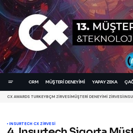
CRM
MÜŞTERI DENEYIMI
YAPAY ZEKA
ÇAĞ
CX AWARDS TURKEY
BÇM ZİRVESİ
MÜŞTERİ DENEYİMİ ZİRVESİ
INSU
INSURTECH CX ZİRVESİ
4. Insurtech Sigorta Mü