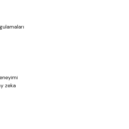
n
ygulamaları
deneyimi
ay zeka