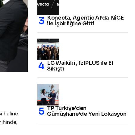
Konecta, Agentic AI’da NiCE
ile İşbirliğine Gitti
LC Waikiki , fzlPLUS ile El
Sıkıştı
TP Türkiye’den
ı haline
Gümüşhane’de Yeni Lokasyon
ihinde,