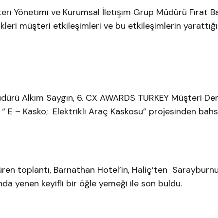
teri Yönetimi ve Kurumsal İletişim Grup Müdürü Fırat 
leri müşteri etkileşimleri ve bu etkileşimlerin yarattığ
üdürü Alkım Saygın, 6. CX AWARDS TURKEY Müşteri De
 “ E – Kasko; Elektrikli Araç Kaskosu” projesinden bahs
e süren toplantı, Barnathan Hotel’in, Haliç’ten Sarayburn
 yenen keyifli bir öğle yemeği ile son buldu.