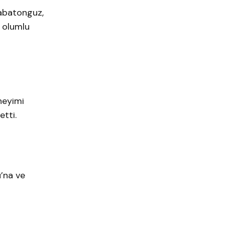
Babatonguz,
ı olumlu
neyimi
etti.
u’na ve