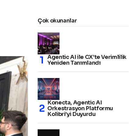
Çok okunanlar
Agentic AI ile CX’te Verimlilik
Yeniden Tanımlandı
Konecta, Agentic AI
Orkestrasyon Platformu
Kolibri’yi Duyurdu