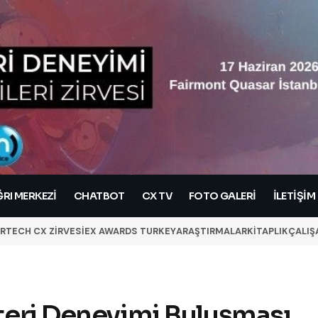
RI MERKEZI
CHATBOT
CX TV
FOTO GALERİ
İLETIŞIM
RTECH CX ZİRVESİ
EX AWARDS TURKEY
ARAŞTIRMALAR
KİTAPLIK
ÇALIŞ
şteri Deneyimi Buluşması