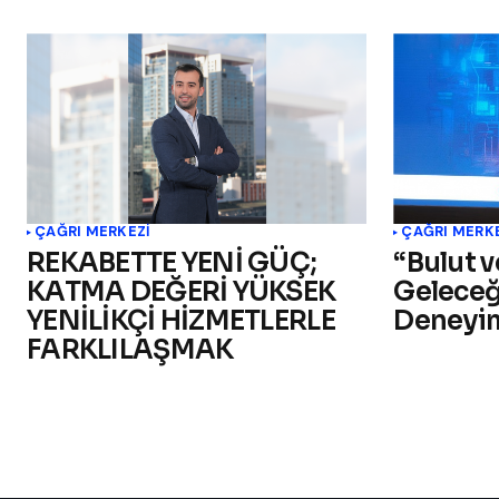
ÇAĞRI MERKEZI
ÇAĞRI MERK
REKABETTE YENİ GÜÇ;
“Bulut v
KATMA DEĞERİ YÜKSEK
Geleceğ
YENİLİKÇİ HİZMETLERLE
Deneyi
FARKLILAŞMAK