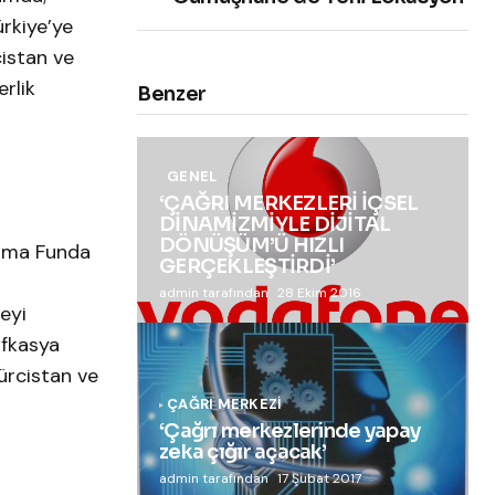
rkiye’ye
istan ve
rlik
Benzer
GENEL
‘ÇAĞRI MERKEZLERİ İÇSEL
DİNAMİZMİYLE DİJİTAL
DÖNÜŞÜM’Ü HIZLI
atma Funda
GERÇEKLEŞTİRDİ’
admin tarafından
28 Ekim 2016
eyi
afkasya
ürcistan ve
ÇAĞRI MERKEZI
‘Çağrı merkezlerinde yapay
zeka çığır açacak’
admin tarafından
17 Şubat 2017