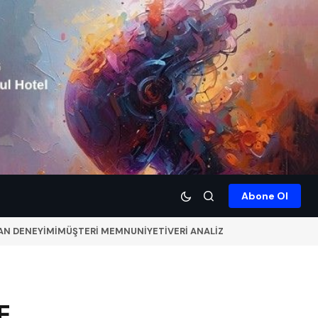
Abone Ol
AN DENEYİMİ
MÜŞTERİ MEMNUNİYETİ
VERİ ANALİZ
E