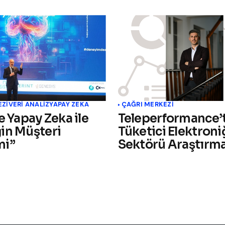
EZI
VERI ANALIZ
YAPAY ZEKA
ÇAĞRI MERKEZI
e Yapay Zeka ile
Teleperformance’
in Müşteri
Tüketici Elektroni
mi”
Sektörü Araştırma