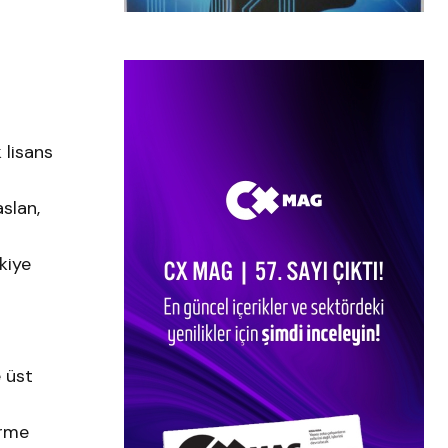
 lisans
slan,
rkiye
e üst
irme