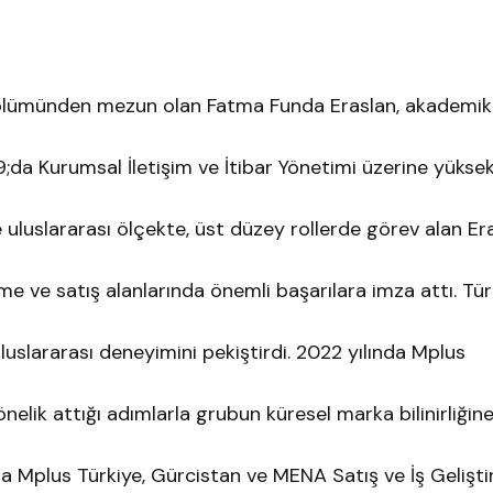
er Bölümünden mezun olan Fatma Funda Eraslan, akademik
da Kurumsal İletişim ve İtibar Yönetimi üzerine yüksek
uluslararası ölçekte, üst düzey rollerde görev alan Era
tirme ve satış alanlarında önemli başarılara imza attı. Tü
uluslararası deneyimini pekiştirdi. 2022 yılında Mplus
elik attığı adımlarla grubun küresel marka bilinirliğin
la Mplus Türkiye, Gürcistan ve MENA Satış ve İş Gelişt