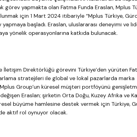
rak görev yapmakta olan Fatma Funda Eraslan, Mplus Tü
unmak için 1 Mart 2024 itibariyle “Mplus Türkiye, Gürc
yapmaya başladı. Eraslan, uluslararası deneyimi ve lide
maya yönelik operasyonlarına katkıda bulunacak.
 İletişim Direktörlüğü görevini Türkiye’den yürüten F
rlama stratejileri ile global ve lokal pazarlarda marka
yıp, Mplus Group’un küresel müşteri portföyünü genişletm
 değişen Eraslan; şirketin Orta Doğu, Kuzey Afrika ve K
üresel büyüme hamlesine destek vermek için Türkiye, G
e aktif rol oynuyor olacak.