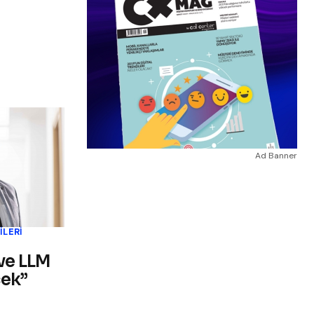
Ad Banner
ILERI
 ve LLM
cek”