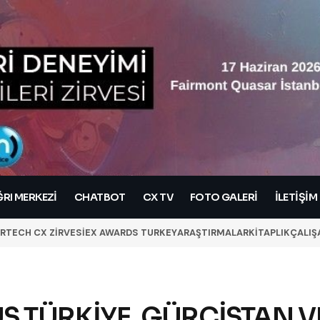
RI MERKEZI
CHATBOT
CX TV
FOTO GALERİ
İLETIŞIM
RTECH CX ZİRVESİ
EX AWARDS TURKEY
ARAŞTIRMALAR
KİTAPLIK
ÇALIŞ
S TÜRKİYE, GÜRCİSTAN V