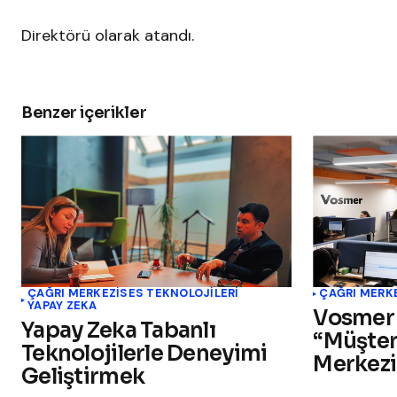
Direktörü olarak atandı.
Benzer içerikler
ÇAĞRI MERKEZI
SES TEKNOLOJILERI
ÇAĞRI MERK
YAPAY ZEKA
Vosmer
Yapay Zeka Tabanlı
“Müşter
Teknolojilerle Deneyimi
Merkezi
Geliştirmek