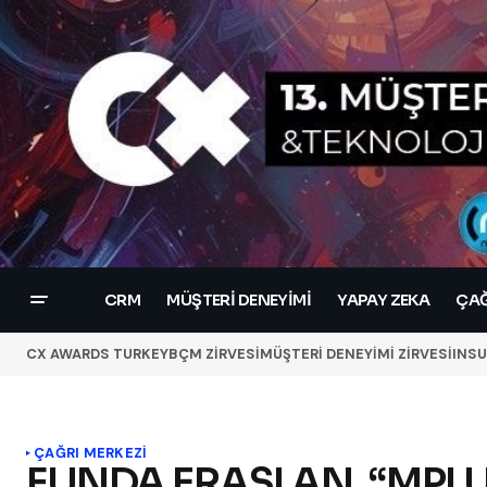
CRM
MÜŞTERI DENEYIMI
YAPAY ZEKA
ÇAĞ
CX AWARDS TURKEY
BÇM ZİRVESİ
MÜŞTERİ DENEYİMİ ZİRVESİ
INSU
ÇAĞRI MERKEZI
FUNDA ERASLAN, “MPLU