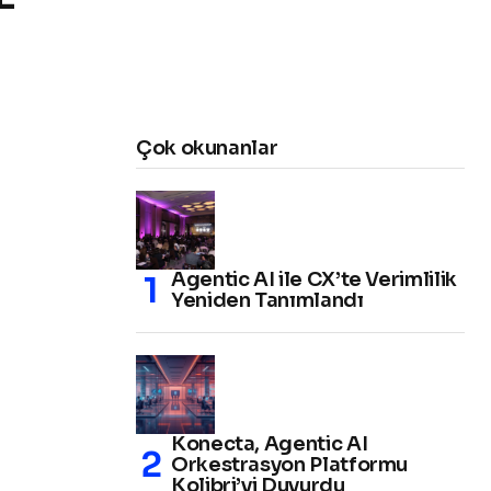
Çok okunanlar
Agentic AI ile CX’te Verimlilik
Yeniden Tanımlandı
Konecta, Agentic AI
Orkestrasyon Platformu
Kolibri’yi Duyurdu