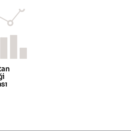
tan
ği
sı