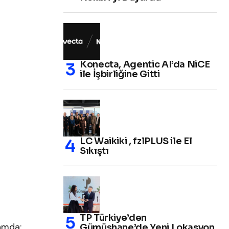
Konecta, Agentic AI’da NiCE
ile İşbirliğine Gitti
LC Waikiki , fzlPLUS ile El
Sıkıştı
TP Türkiye’den
amda;
Gümüşhane’de Yeni Lokasyon