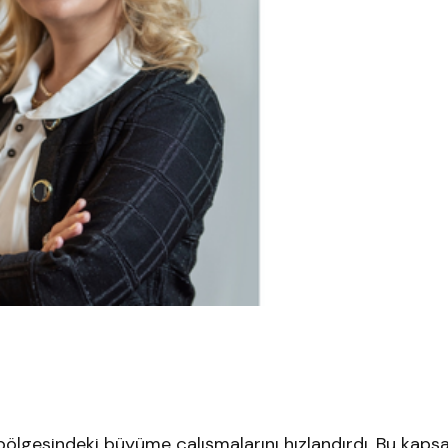
ölgesindeki büyüme çalışmalarını hızlandırdı. Bu kaps