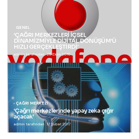
GENEL
‘ÇAĞRI MERKEZLERİ İÇSEL
DİNAMİZMİYLE DİJİTAL DÖNÜŞÜM’Ü
HIZLI GERÇEKLEŞTİRDİ’
admin tarafından
28 Ekim 2016
ÇAĞRI MERKEZI
‘Çağrı merkezlerinde yapay zeka çığır
açacak’
admin tarafından
17 Şubat 2017