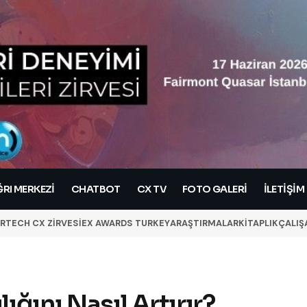
RI MERKEZI
CHATBOT
CX TV
FOTO GALERİ
İLETIŞIM
RTECH CX ZİRVESİ
EX AWARDS TURKEY
ARAŞTIRMALAR
KİTAPLIK
ÇALIŞ
ığını Nasıl Artırır?