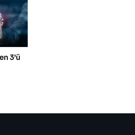
en 3’ü