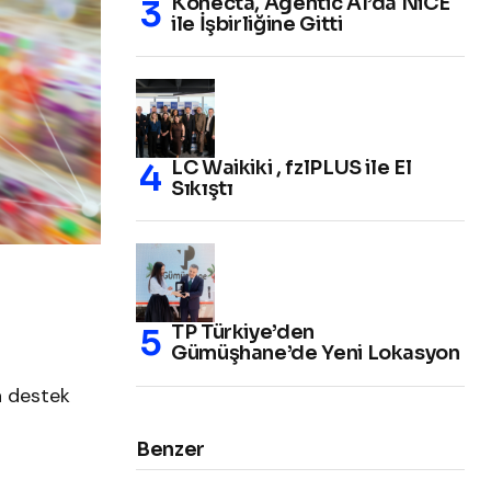
Konecta, Agentic AI’da NiCE
ile İşbirliğine Gitti
LC Waikiki , fzlPLUS ile El
Sıkıştı
TP Türkiye’den
Gümüşhane’de Yeni Lokasyon
a destek
Benzer