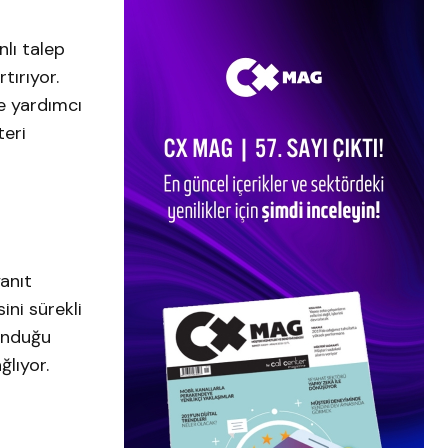
lı talep
tırıyor.
e yardımcı
teri
anıt
ini sürekli
sunduğu
lıyor.