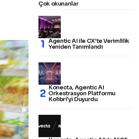
Çok okunanlar
Agentic AI ile CX’te Verimlilik
Yeniden Tanımlandı
Konecta, Agentic AI
Orkestrasyon Platformu
Kolibri’yi Duyurdu