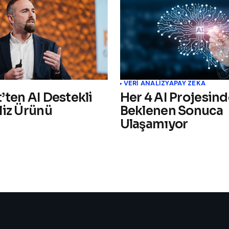
VERI ANALIZ
YAPAY ZEKA
’ten AI Destekli
Her 4 AI Projesind
liz Ürünü
Beklenen Sonuca
Ulaşamıyor