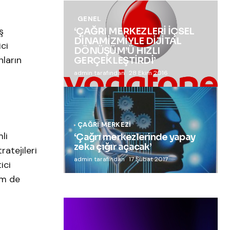
GENEL
ş
‘ÇAĞRI MERKEZLERİ İÇSEL
DİNAMİZMİYLE DİJİTAL
ci
DÖNÜŞÜM’Ü HIZLI
nların
GERÇEKLEŞTİRDİ’
admin tarafından
28 Ekim 2016
ÇAĞRI MERKEZI
li
‘Çağrı merkezlerinde yapay
zeka çığır açacak’
atejileri
admin tarafından
17 Şubat 2017
ici
em de