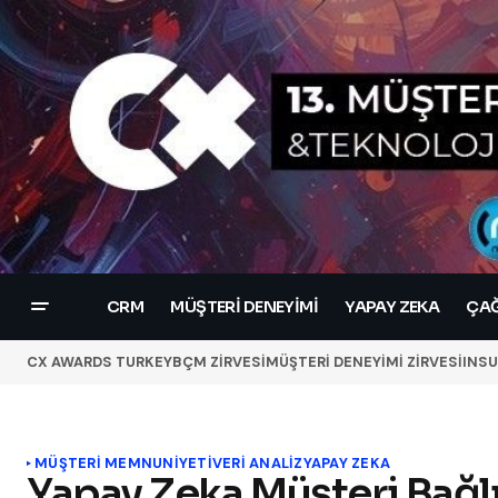
CRM
MÜŞTERI DENEYIMI
YAPAY ZEKA
ÇAĞ
CX AWARDS TURKEY
BÇM ZİRVESİ
MÜŞTERİ DENEYİMİ ZİRVESİ
INSU
MÜŞTERI MEMNUNIYETI
VERI ANALIZ
YAPAY ZEKA
Yapay Zeka Müşteri Bağlıl