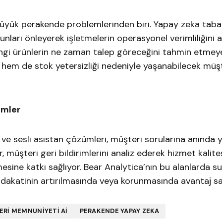
büyük perakende problemlerinden biri. Yapay zeka taban
unları önleyerek işletmelerin operasyonel verimliliğini ar
hangi ürünlerin ne zaman talep göreceğini tahmin etmey
r hem de stok yetersizliği nedeniyle yaşanabilecek müş
ümler
e sesli asistan çözümleri, müşteri sorularına anında y
, müşteri geri bildirimlerini analiz ederek hizmet kalites
rmesine katkı sağlıyor. Bear Analytica’nın bu alanlarda 
dakatinin artırılmasında veya korunmasında avantaj sağ
ERI MEMNUNIYETI AI
PERAKENDE YAPAY ZEKA