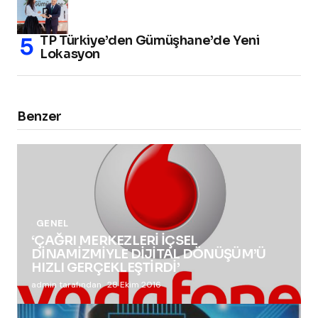
TP Türkiye’den Gümüşhane’de Yeni
Lokasyon
Benzer
GENEL
‘ÇAĞRI MERKEZLERİ İÇSEL
DİNAMİZMİYLE DİJİTAL DÖNÜŞÜM’Ü
HIZLI GERÇEKLEŞTİRDİ’
admin tarafından
28 Ekim 2016