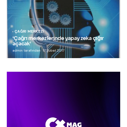
ÇAĞRI MERKEZI
‘Çağrı merkezlerinde yapay zeka çığır
açacak’
admin tarafından
17 Şubat 2017