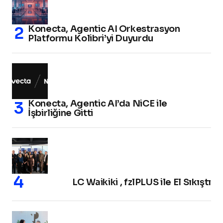
Konecta, Agentic AI Orkestrasyon
Platformu Kolibri’yi Duyurdu
Konecta, Agentic AI’da NiCE ile
İşbirliğine Gitti
LC Waikiki , fzlPLUS ile El Sıkıştı